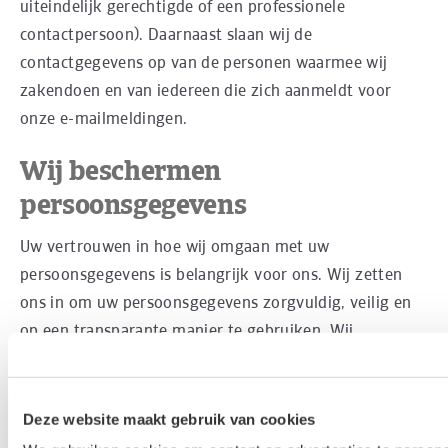
uiteindelijk gerechtigde of een professionele
contactpersoon). Daarnaast slaan wij de
contactgegevens op van de personen waarmee wij
zakendoen en van iedereen die zich aanmeldt voor
onze e-mailmeldingen.
Wij beschermen
persoonsgegevens
Uw vertrouwen in hoe wij omgaan met uw
persoonsgegevens is belangrijk voor ons. Wij zetten
ons in om uw persoonsgegevens zorgvuldig, veilig en
op een transparante manier te gebruiken. Wij
investeren in het beschermen van uw
persoonsgegevens op alle terreinen, ook wanneer u
onze websites, applicaties en portals gebruikt of zich
Deze website maakt gebruik van cookies
aanmeldt voor onze nieuwsbrief. Wij zetten ons tevens