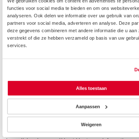
We gebruiken cookies om content en advertenties te persona
in voor de bescherming van uw persoonsgegevens
functies voor social media te bieden en om ons websiteverke
indien u als klant of als contactpersoon van onze klant
analyseren. Ook delen we informatie over uw gebruik van on
partners voor social media, adverteren en analyse. Deze pa
een beroep doet op onze diensten, indien u (als
deze gegevens combineren met andere informatie die u aan 
tegenpartij) met onze klanten handelt of als
verstrekt of die ze hebben verzameld op basis van uw gebru
zakenpartner of leverancier met ons zakendoet.
services.
Privacyverklaring
De
Raadpleeg onze
Privacyverklaring
voor meer
informatie over de manier waarop wij uw
persoonsgegevens gebruiken. Hierin staat informatie
Alles toestaan
die wij volgens de EU-wetgeving moeten geven in
verband met de verwerking van persoonsgegevens. De
Aanpassen
Privacyverklaring bevat een overzicht van welke
persoonsgegevens wij verzamelen, wanneer wij deze
Weigeren
verzamelen, hoe wij deze gegevens gebruiken en hoe